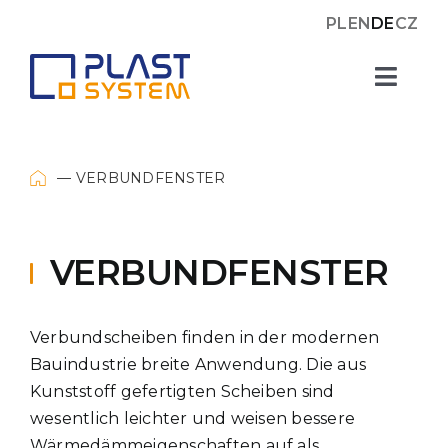
Skip
PL
EN
DE
CZ
to
content
Toggl
Navig
Fenster
VERBUNDFENSTER
Verbundfenster
VERBUNDFENSTER
Kunststoffplatten
Verbundscheiben finden in der modernen
Über uns
Bauindustrie breite Anwendung. Die aus
Kunststoff gefertigten Scheiben sind
UMSETZUNGEN
wesentlich leichter und weisen bessere
Wärmedämmeigenschaften auf als