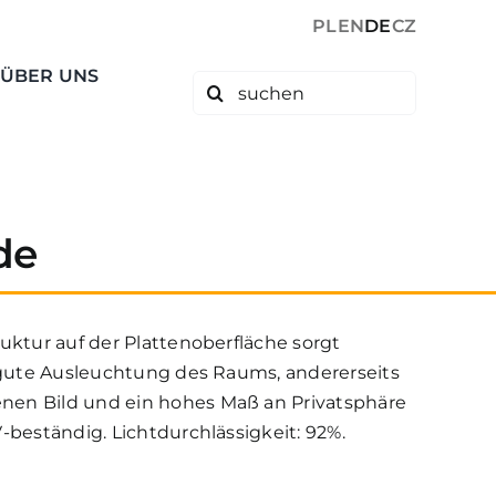
PL
EN
DE
CZ
ÜBER UNS
Search
for:
de
uktur auf der Plattenoberfläche sorgt
r gute Ausleuchtung des Raums, andererseits
en Bild und ein hohes Maß an Privatsphäre
-beständig. Lichtdurchlässigkeit: 92%.