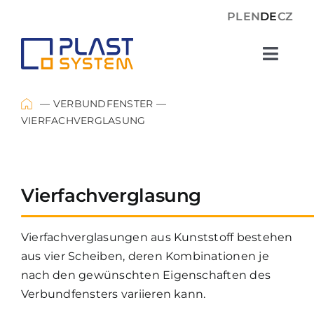
Skip
PL
EN
DE
CZ
to
content
Toggl
Navig
Fenster
VERBUNDFENSTER
VIERFACHVERGLASUNG
Verbundfenster
Vierfachverglasung
Kunststoffplatten
Vierfachverglasungen aus Kunststoff bestehen
Über uns
aus vier Scheiben, deren Kombinationen je
nach den gewünschten Eigenschaften des
UMSETZUNGEN
Verbundfensters variieren kann.