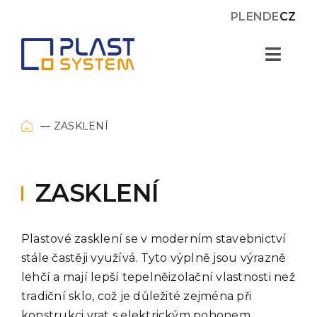
Skip
PL
EN
DE
CZ
to
content
Toggl
Navig
Okna
ZASKLENÍ
Zasklení
ZASKLENÍ
Plastové desky
Plastové zasklení se v moderním stavebnictví
O nás
stále častěji využívá. Tyto výplně jsou výrazně
lehčí a mají lepší tepelněizolační vlastnosti než
Projekty
tradiční sklo, což je důležité zejména při
konstrukci vrat s elektrickým pohonem.