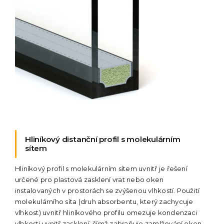
Hliníkový distanční profil s molekulárním
sítem
Hliníkový profil s molekulárním sítem uvnitř je řešení
určené pro plastová zasklení vrat nebo oken
instalovaných v prostorách se zvýšenou vlhkostí. Použití
molekulárního síta (druh absorbentu, který zachycuje
vlhkost) uvnitř hliníkového profilu omezuje kondenzaci
vlhkosti uvnitř zasklení, čímž zabraňuje zamlžování oken.