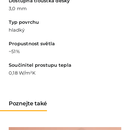
Dostupná tloušťka desky
3,0 mm
Typ povrchu
hladký
Propustnost světla
~51%
Součinitel prostupu tepla
0,18 W/m²
K
Poznejte také