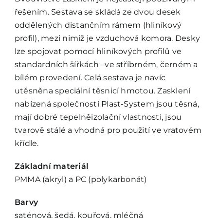
řešením. Sestava se skládá ze dvou desek
Kontakt
oddělených distančním rámem (hliníkový
profil), mezi nimiž je vzduchová komora. Desky
lze spojovat pomocí hliníkových profilů ve
standardních šířkách –ve stříbrném, černém a
bílém provedení. Celá sestava je navíc
utěsněna speciální těsnicí hmotou. Zasklení
nabízená společností Plast-System jsou těsná,
mají dobré tepelněizolační vlastnosti, jsou
tvarově stálé a vhodná pro použití ve vratovém
křídle.
Základní materiál
PMMA (akryl) a PC (polykarbonát)
Barvy
saténová, šedá, kouřová, mléčná