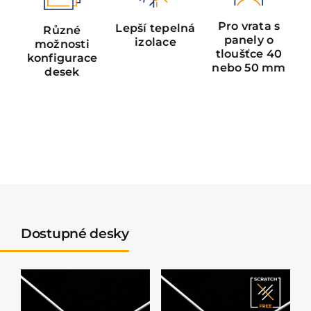
Pro vrata s
Lepší tepelná
Různé
panely o
izolace
možnosti
tloušťce 40
konfigurace
nebo 50 mm
desek
Dostupné desky