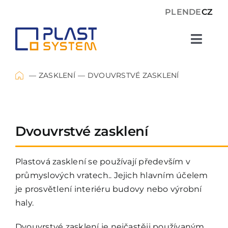
Skip
PL
EN
DE
CZ
to
content
Toggl
Navig
Okna
ZASKLENÍ
DVOUVRSTVÉ ZASKLENÍ
Zasklení
Dvouvrstvé zasklení
Plastové desky
Plastová zasklení se používají především v
průmyslových vratech.. Jejich hlavním účelem
O nás
je prosvětlení interiéru budovy nebo výrobní
haly.
Projekty
Dvouvrstvé zasklení je nejčastěji používaným