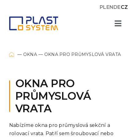
Skip
PL
EN
DE
CZ
to
content
Toggl
Navig
Okna
OKNA
OKNA PRO PRŮMYSLOVÁ VRATA
Zasklení
OKNA PRO
Plastové desky
PRŮMYSLOVÁ
VRATA
O nás
Nabízíme okna pro průmyslová sekční a
Projekty
rolovací vrata. Patří sem šroubovací nebo