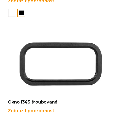
Zobrazit podrobnosti

Okno i345 šroubované
Zobrazit podrobnosti